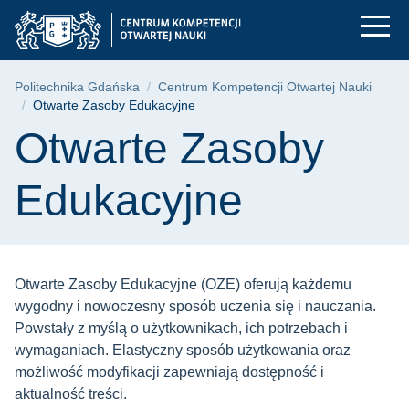
Otwarte Zasoby Eduk
Przejdź
Przejdź
Przejdź
do
do
do
menu
wyszukiwarki
treści
głównego
Ścieżka nawigacyjna
Politechnika Gdańska
Centrum Kompetencji Otwartej Nauki
Otwarte Zasoby Edukacyjne
Treść strony
Otwarte Zasoby
Edukacyjne
Otwarte Zasoby Edukacyjne (OZE) oferują każdemu
wygodny i nowoczesny sposób uczenia się i nauczania.
Powstały z myślą o użytkownikach, ich potrzebach i
wymaganiach. Elastyczny sposób użytkowania oraz
możliwość modyfikacji zapewniają dostępność i
aktualność treści.