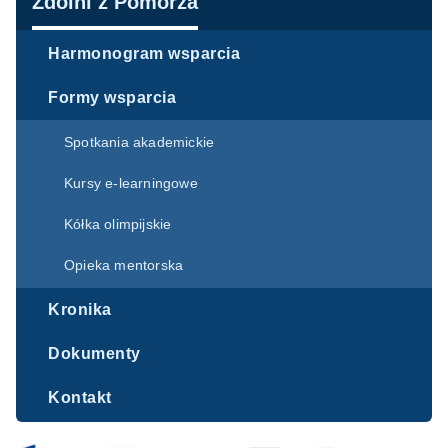
Nawigacja
Zdolni z Pomorza
Harmonogram wsparcia
Formy wsparcia
Spotkania akademickie
Kursy e-learningowe
Kółka olimpijskie
Opieka mentorska
Kronika
Dokumenty
Kontakt