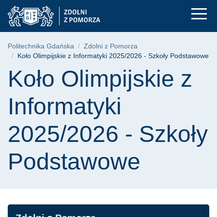
Koło Olimpijskie z I
Przejdź
Przejdź
Przejdź
do
do
do
menu
wyszukiwarki
treści
głównego
Ścieżka nawigacyjna
Politechnika Gdańska
Zdolni z Pomorza
Koło Olimpijskie z Informatyki 2025/2026 - Szkoły Podstawowe
Treść strony
Koło Olimpijskie z
Informatyki
2025/2026 - Szkoły
Podstawowe