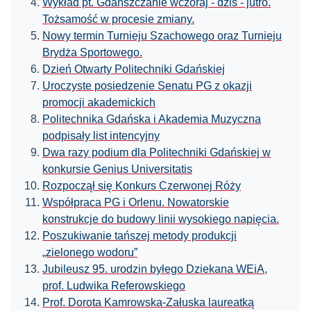
Wykład pt. Gdańszczanie wczoraj - dziś - jutro.
Tożsamość w procesie zmiany.
Nowy termin Turnieju Szachowego oraz Turnieju
Brydża Sportowego.
Dzień Otwarty Politechniki Gdańskiej
Uroczyste posiedzenie Senatu PG z okazji
promocji akademickich
Politechnika Gdańska i Akademia Muzyczna
podpisały list intencyjny
Dwa razy podium dla Politechniki Gdańskiej w
konkursie Genius Universitatis
Rozpoczął się Konkurs Czerwonej Róży
Współpraca PG i Orlenu. Nowatorskie
konstrukcje do budowy linii wysokiego napięcia.
Poszukiwanie tańszej metody produkcji
„zielonego wodoru”
Jubileusz 95. urodzin byłego Dziekana WEiA,
prof. Ludwika Referowskiego
Prof. Dorota Kamrowska-Załuska laureatką