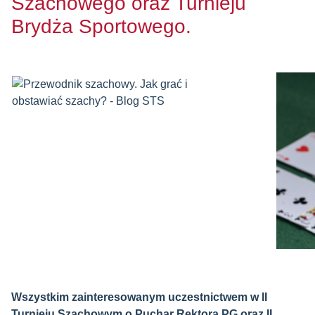
Szachowego oraz Turnieju
Brydża Sportowego.
Wszystkim zainteresowanym uczestnictwem w II
Turnieju Szachowym o Puchar Rektora PG oraz II