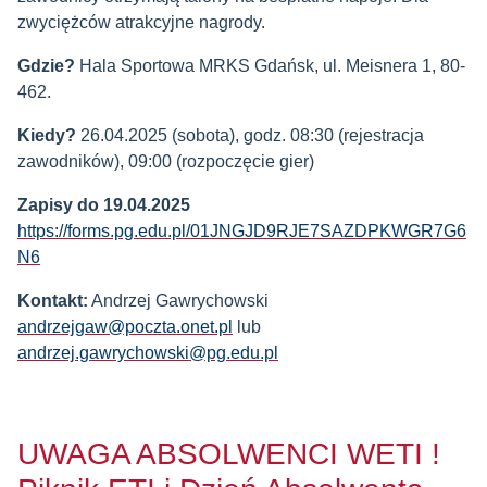
zwyciężców atrakcyjne nagrody.
Gdzie?
Hala Sportowa MRKS Gdańsk, ul. Meisnera 1, 80-
462.
Kiedy?
26.04.2025 (sobota), godz. 08:30 (rejestracja
zawodników), 09:00 (rozpoczęcie gier)
Zapisy do 19.04.2025
https://forms.pg.edu.pl/01JNGJD9RJE7SAZDPKWGR7G6
N6
Kontakt:
Andrzej Gawrychowski
andrzejgaw@poczta.onet.pl
lub
andrzej.gawrychowski@pg.edu.pl
UWAGA ABSOLWENCI WETI !