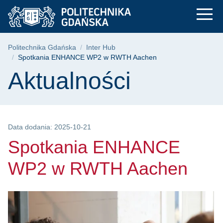
Spotkania ENHANCE
Przejdź
Przejdź
Przejdź
do
do
do
menu
wyszukiwarki
treści
głównego
Ścieżka nawigacyjna
Politechnika Gdańska
Inter Hub
Spotkania ENHANCE WP2 w RWTH Aachen
Treść strony
Aktualności
Data dodania: 2025-10-21
Spotkania ENHANCE
WP2 w RWTH Aachen