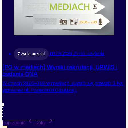
03.08.2026
2
min. czytania
Z życia uczelni
[PG w mediach] Wyniki rekrutacji, URWIS i
badanie DNA
W dniach 29.06–2.08 w mediach ukazało się przeszło 3 tys.
wzmianek nt. Politechniki Gdańskiej.
1
2
3
4
5
Poprzednie
Dalej