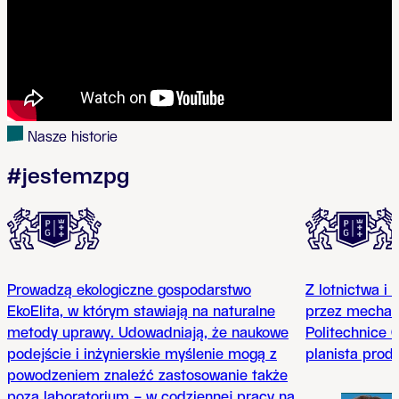
Nasze historie
#jestemzpg
Prowadzą ekologiczne gospodarstwo
Z lotnictwa i
EkoElita, w którym stawiają na naturalne
przez mechan
metody uprawy. Udowadniają, że naukowe
Politechnice 
podejście i inżynierskie myślenie mogą z
planista prod
powodzeniem znaleźć zastosowanie także
poza laboratorium – w codziennej pracy na