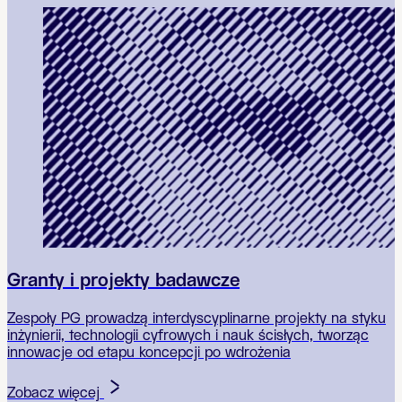
Granty i projekty badawcze
Zespoły PG prowadzą interdyscyplinarne projekty na styku
W
inżynierii, technologii cyfrowych i nauk ścisłych, tworząc
k
innowacje od etapu koncepcji po wdrożenia
g
Zobacz więcej
Z