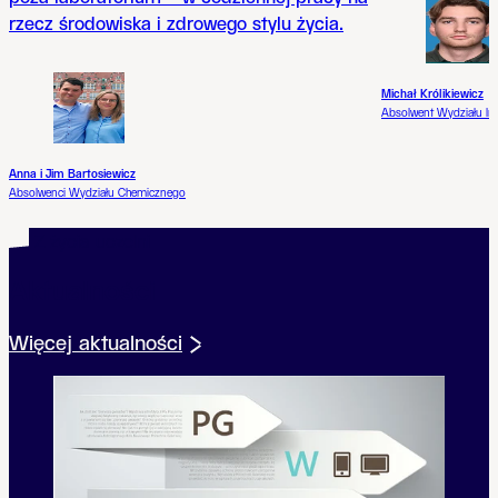
rzecz środowiska i zdrowego stylu życia.
Michał Królikiewicz
Absolwent Wydziału Inż
Anna i Jim Bartosiewicz
Absolwenci Wydziału Chemicznego
Z życia uczelni
Aktualności
Więcej aktualności