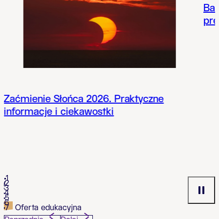
Bad
pre
Zaćmienie Słońca 2026. Praktyczne
informacje i ciekawostki
1
2
3
4
5
6
Oferta edukacyjna
7