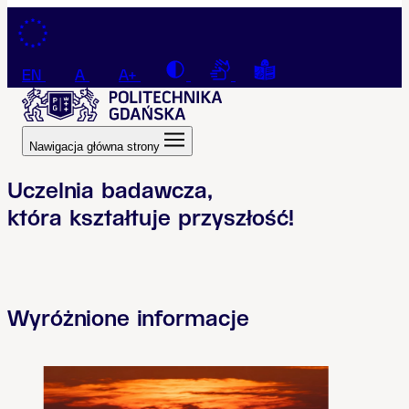
Przejdź do treści
Contrast
Connection with a sign la
Tekst łatwy do czyt
EN
A
A+
Nawigacja główna strony
Uczelnia badawcza,
która kształtuje przyszłość!
Wyróżnione informacje