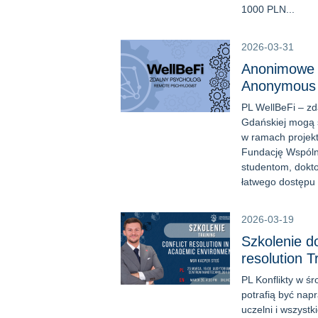
1000 PLN...
2026-03-31
Anonimowe w
Anonymous o
PL WellBeFi – zd
Gdańskiej mogą s
w ramach projekt
Fundację Wspólni
studentom, dokt
łatwego dostępu 
2026-03-19
Szkolenie do
resolution T
PL Konflikty w śr
potrafią być nap
uczelni i wszyst