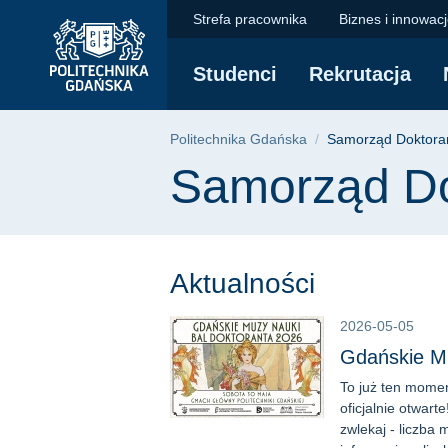
Samorząd Doktorantó
Przejdź
Przejdź
Przejdź
Strefa pracownika
Biznes i innowac
do
do
do
menu
wyszukiwarki
treści
Studenci
Rekrutacja
głównego
Ścieżka nawigac
Politechnika Gdańska
Samorząd Doktora
Treść strony
Samorząd Do
Aktualności
2026-05-05
Gdańskie Mu
To już ten momen
oficjalnie otwart
zwlekaj - liczba