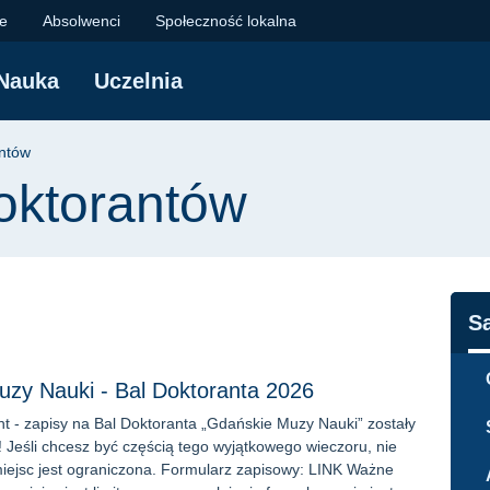
w | Politechnika Gd
je
Absolwenci
Społeczność lokalna
Nauka
Uczelnia
yjna
ntów
ktorantów
N
S
zy Nauki - Bal Doktoranta 2026
t - zapisy na Bal Doktoranta „Gdańskie Muzy Nauki” zostały
e! Jeśli chcesz być częścią tego wyjątkowego wieczoru, nie
 miejsc jest ograniczona. Formularz zapisowy: LINK Ważne