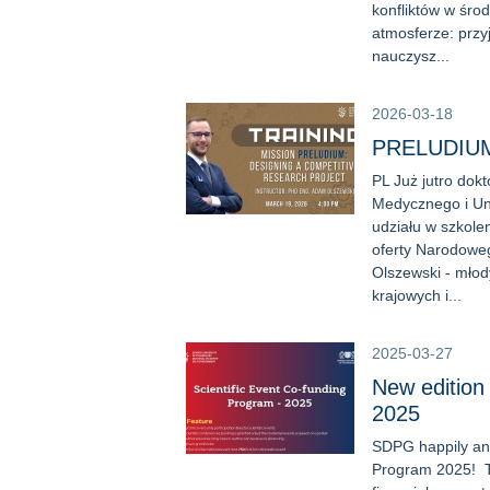
konfliktów w śro
atmosferze: przy
nauczysz...
2026-03-18
PRELUDIU
PL Już jutro dok
Medycznego i Un
udziału w szkol
oferty Narodowe
Olszewski - mło
krajowych i...
2025-03-27
New edition
2025
SDPG happily ann
Program 2025! Th