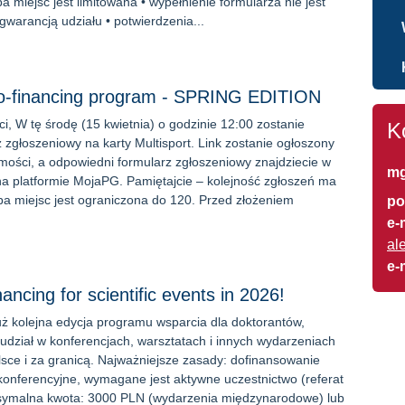
zba miejsc jest limitowana • wypełnienie formularza nie jest
warancją udziału • potwierdzenia...
co-financing program - SPRING EDITION
i, W tę środę (15 kwietnia) o godzinie 12:00 zostanie
K
z zgłoszeniowy na karty Multisport. Link zostanie ogłoszony
ości, a odpowiedni formularz zgłoszeniowy znajdziecie w
mg
 na platformie MojaPG. Pamiętajcie – kolejność zgłoszeń ma
zba miejsc jest ograniczona do 120. Przed złożeniem
po
e-
al
e-
ncing for scientific events in 2026!
ż kolejna edycja programu wsparcia dla doktorantów,
udział w konferencjach, warsztatach i innych wydarzeniach
ce i za granicą. Najważniejsze zasady: dofinansowanie
konferencyjne, wymagane jest aktywne uczestnictwo (referat
ksymalna kwota: 3000 PLN (wydarzenia międzynarodowe) lub