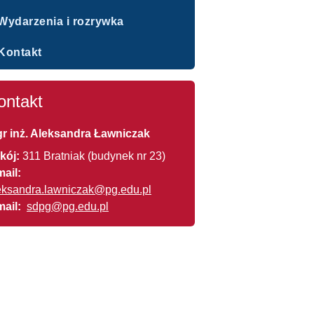
Wydarzenia i rozrywka
Kontakt
ontakt
r inż. Aleksandra Ławniczak
kój:
311 Bratniak (budynek nr 23)
mail:
eksandra.lawniczak@pg.edu.pl
mail:
sdpg@pg.edu.pl