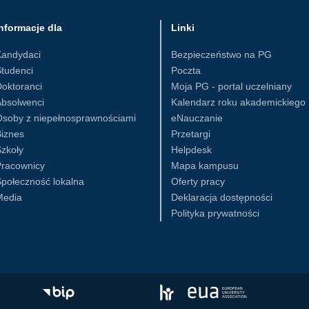
nformacje dla
Linki
Kandydaci
Bezpieczeństwo na PG
tudenci
Poczta
oktoranci
Moja PG - portal uczelniany
Absolwenci
Kalendarz roku akademickiego
Osoby z niepełnosprawnościami
eNauczanie
iznes
Przetargi
zkoły
Helpdesk
Pracownicy
Mapa kampusu
połeczność lokalna
Oferty pracy
Media
Deklaracja dostępności
Polityka prywatności