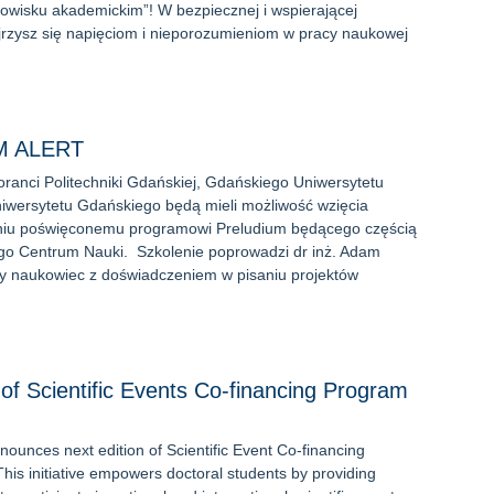
dowisku akademickim”! W bezpiecznej i wspierającej
jrzysz się napięciom i nieporozumieniom w pracy naukowej
M ALERT
toranci Politechniki Gdańskiej, Gdańskiego Uniwersytetu
iwersytetu Gdańskiego będą mieli możliwość wzięcia
eniu poświęconemu programowi Preludium będącego częścią
go Centrum Nauki. Szkolenie poprowadzi dr inż. Adam
dy naukowiec z doświadczeniem w pisaniu projektów
 of Scientific Events Co-financing Program
ounces next edition of Scientific Event Co-financing
is initiative empowers doctoral students by providing