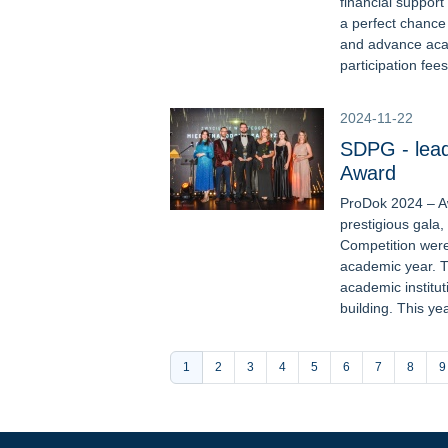
financial support
a perfect chance
and advance aca
participation fees 
2024-11-22
SDPG - lead
Award
ProDok 2024 – A
prestigious gala
Competition were 
academic year. T
academic institu
building. This yea
Stronicowanie
Bieżąca
1
Strona
2
Strona
3
Strona
4
Strona
5
Strona
6
Strona
7
Strona
8
S
9
strona