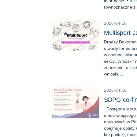
informacje: • lic
równoznaczne z g
2026-04-10
Multisport 
Drodzy Doktoranc
otwarty formular
w osobnej wiadom
sekcji „Wnioski"
znaczenie, a lic
wniosku...
2026-04-10
SDPG co-fina
Dostępna jest ju
umożliwiającego 
naukowych w Pols
obejmuje opłaty 
lub poster), ma