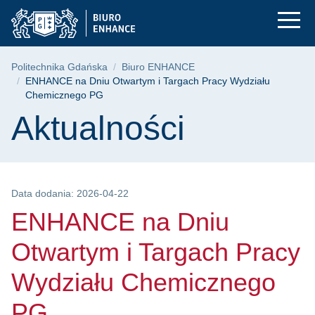
ENHANCE na Dniu Ot
Przejdź
Przejdź
Przejdź
do
do
do
menu
wyszukiwarki
treści
głównego
Ścieżka nawigacyjna
Politechnika Gdańska
Biuro ENHANCE
ENHANCE na Dniu Otwartym i Targach Pracy Wydziału
Chemicznego PG
Treść strony
Aktualności
Data dodania: 2026-04-22
ENHANCE na Dniu
Otwartym i Targach Pracy
Wydziału Chemicznego
PG