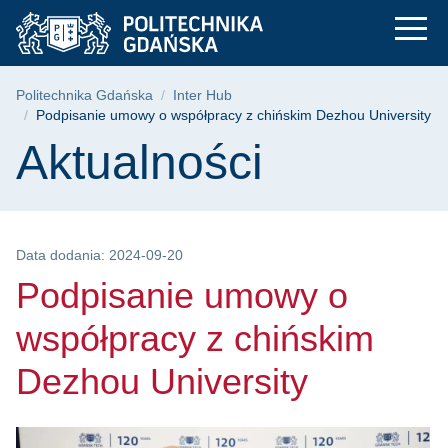
Podpisanie umowy o 
Przejdź
Przejdź
Przejdź
do
do
do
menu
wyszukiwarki
treści
głównego
Ścieżka nawigacyjna
Politechnika Gdańska
Inter Hub
Podpisanie umowy o współpracy z chińskim Dezhou University
Treść strony
Aktualności
Data dodania: 2024-09-20
Podpisanie umowy o
współpracy z chińskim
Dezhou University