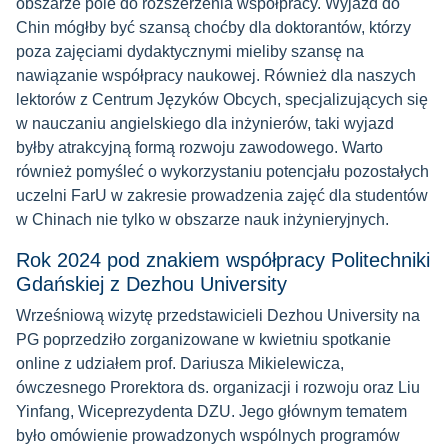
obszarze pole do rozszerzenia współpracy. Wyjazd do
Chin mógłby być szansą choćby dla doktorantów, którzy
poza zajęciami dydaktycznymi mieliby szansę na
nawiązanie współpracy naukowej. Również dla naszych
lektorów z Centrum Języków Obcych, specjalizujących się
w nauczaniu angielskiego dla inżynierów, taki wyjazd
byłby atrakcyjną formą rozwoju zawodowego. Warto
również pomyśleć o wykorzystaniu potencjału pozostałych
uczelni FarU w zakresie prowadzenia zajęć dla studentów
w Chinach nie tylko w obszarze nauk inżynieryjnych.
Rok 2024 pod znakiem współpracy Politechniki
Gdańskiej z Dezhou University
Wrześniową wizytę przedstawicieli Dezhou University na
PG poprzedziło zorganizowane w kwietniu spotkanie
online z udziałem
prof. Dariusza Mikielewicza,
ówczesnego Prorektora ds. organizacji i rozwoju oraz Liu
Yinfang, Wiceprezydenta DZU.
Jego
głównym tematem
było omówienie prowadzonych wspólnych programów