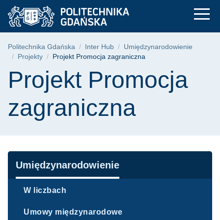
Projekt Promocja za
Przejdź
Przejdź
Przejdź
do
do
do
menu
wyszukiwarki
treści
głównego
Ścieżka nawigacyjna
Politechnika Gdańska
Inter Hub
Umiędzynarodowienie
Projekty
Projekt Promocja zagraniczna
Treść strony
Projekt Promocja
zagraniczna
Nawigacja
Umiędzynarodowienie
W liczbach
Umowy międzynarodowe