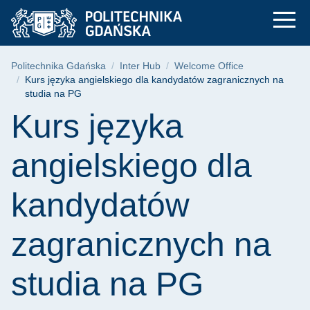
Kurs języka angiels
Przejdź
Przejdź
Przejdź
do
do
do
menu
wyszukiwarki
treści
głównego
Ścieżka nawigacyjna
Politechnika Gdańska
Inter Hub
Welcome Office
Kurs języka angielskiego dla kandydatów zagranicznych na
studia na PG
Treść strony
Kurs języka
angielskiego dla
kandydatów
zagranicznych na
studia na PG