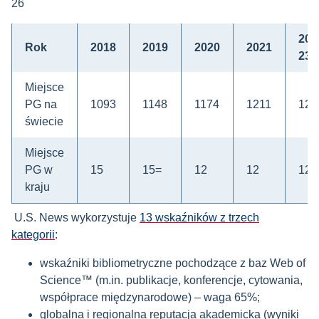
26
202
Rok
2018
2019
2020
2021
23
Miejsce
PG na
1093
1148
1174
1211
121
świecie
Miejsce
PG w
15
15=
12
12
12
kraju
U.S. News wykorzystuje
13 wskaźników z trzech
kategorii
:
wskaźniki bibliometryczne pochodzące z baz Web of
Science
™
(m.in. publikacje, konferencje, cytowania,
współprace międzynarodowe) – waga 65%;
globalna i regionalna reputacja akademicka (wyniki