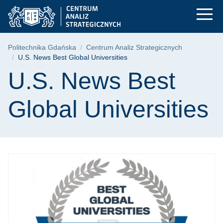
U.S. News Best Globa
Przejdź
Przejdź
Przejdź
do
do
do
menu
wyszukiwarki
treści
głównego
Ścieżka nawigacyjna
Politechnika Gdańska
Centrum Analiz Strategicznych
U.S. News Best Global Universities
Treść strony
U.S. News Best
Global Universities