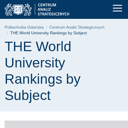
THE World Universit
Przejdź
Przejdź
Przejdź
do
do
do
menu
wyszukiwarki
treści
głównego
Ścieżka nawigacyjna
Politechnika Gdańska
Centrum Analiz Strategicznych
THE World University Rankings by Subject
Treść strony
THE World
University
Rankings by
Subject