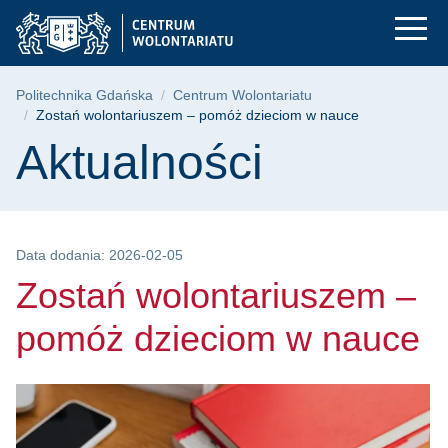
Zostań wolontariusz
Przejdź
Przejdź
Przejdź
do
do
do
menu
wyszukiwarki
treści
głównego
Ścieżka nawigacyjna
Politechnika Gdańska
Centrum Wolontariatu
Zostań wolontariuszem – pomóż dzieciom w nauce
Treść strony
Aktualności
Data dodania: 2026-02-05
Zostań wolontariuszem –
pomóż dzieciom w nauce