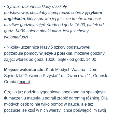
• Sylwia - uczennica klasy 6 szkoły
podstawowej, chciałaby lepiej radzić sobie z
językiem
angielskim
, który sprawia jej jeszcze trochę trudności,
możliwe godziny zajęć: środa od godz. 15:00, piątek od
godz. 14:00 - oferta nieaktualna, jest już chętny
wolontariusz!
• Nikola- uczennica klasy 5 szkoły podstawowej,
potrzebuje pomocy
w języku polskim
, możliwe godziny
zajęć: wtorek od godz. 13:00, piątek od godz. 14:00
Miejsce wolontariatu:
Klub Młodych Wataha - Dom
Sąsiedzki "Gościnna Przystań" ul. Dworcowa 11, Gdańsk-
Orunia (
mapa
)
Często już godzina tygodniowo spędzona na spokojnym
tłumaczeniu materiału potrafi zrobić ogromną różnicę. Dla
młodych osób to nie tylko pomoc w nauce, ale też
poczucie, że ktoś w nich wierzy i chce poświęcić im swój