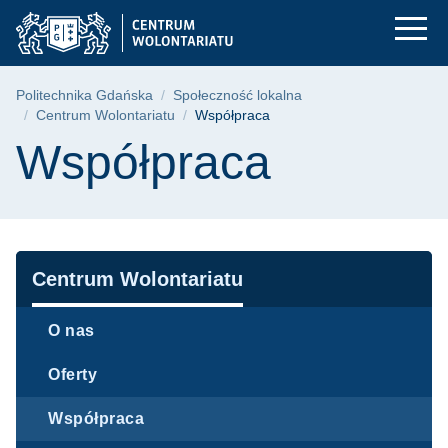
Współpraca | Polite
Przejdź
Przejdź
Przejdź
do
do
do
menu
wyszukiwarki
treści
głównego
Ścieżka nawigacyjna
Politechnika Gdańska
Społeczność lokalna
Centrum Wolontariatu
Współpraca
Treść strony
Współpraca
Nawigacja
Centrum Wolontariatu
O nas
Oferty
Współpraca