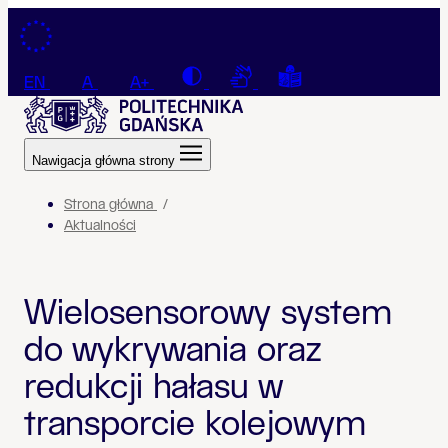
Przejdź do treści
Contrast
Connection with a sign la
Tekst łatwy do czyt
EN
A
A+
Nawigacja główna strony
Strona główna
Aktualności
Wielosensorowy system
do wykrywania oraz
redukcji hałasu w
transporcie kolejowym