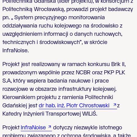
Politechnika Gdańska (lider projektu), w konsorcjum z
Politechniką Wrocławską, prowadzi projekt badawczy
pn. „ System precyzyjnego monitorowania
oddziaływania ruchu kolejowego na środowisko z
uwzględnieniem informacji o danych ruchowych,
technicznych i środowiskowych”, w skrócie
InfraNoise.
Projekt jest realizowany w ramach konkursu Brik II,
prowadzonym wspólnie przez N
CBR oraz PKP PLK
S.A, który wspiera badania naukowe i prace
rozwojowe w obszarze infrastruktury kolejowej.
Kierownikiem projektu z ramienia Politechniki
Gdańskiej jest
dr hab. inż. Piotr Chrostowski
z
Katedry Inżynierii Transportowej WILiŚ.
Projekt
InfraNoise
dotyczy niezwykle istotnego
problemu związanego z ochroną środowiska, a także