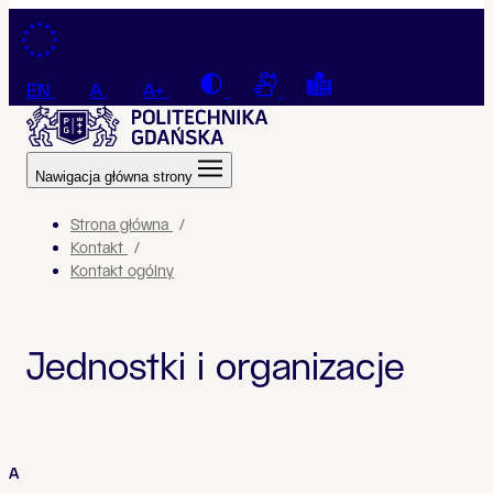
Przejdź do treści
Contrast
Connection with a sign la
Tekst łatwy do czyt
EN
A
A+
Nawigacja główna strony
Strona główna
Kontakt
Kontakt ogólny
Jednostki i organizacje
A