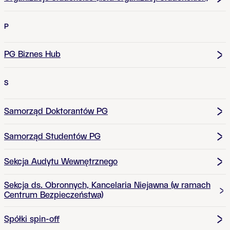
P
PG Biznes Hub
S
Samorząd Doktorantów PG
Samorząd Studentów PG
Sekcja Audytu Wewnętrznego
Sekcja ds. Obronnych, Kancelaria Niejawna (w ramach
Centrum Bezpieczeństwa)
Spółki spin-off