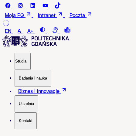
Przejdź do treści
Facebook - Politechnika Gdańska
instagram - Politechnika Gdańska
LinkedIn - Politechnika Gdańska
Youtube - Politechnika Gdańska
Tiktok - Politechnika Gdańska
Moja PG
Intranet
Poczta
Contrast
Connection with a sign language i
Tekst łatwy do czytania i roz
EN
A
A+
Studia
Badania i nauka
Biznes i innowacje
Uczelnia
Kontakt