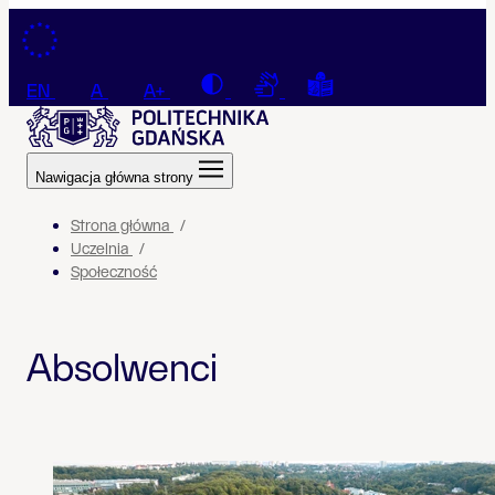
Przejdź do treści
Contrast
Connection with a sign la
Tekst łatwy do czyt
EN
A
A+
Nawigacja główna strony
Strona główna
Uczelnia
Społeczność
Absolwenci