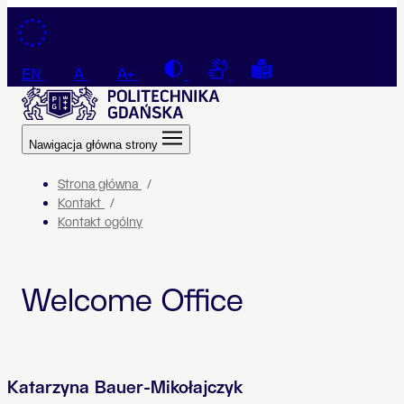
Przejdź do treści
Contrast
Connection with a sign la
Tekst łatwy do czyt
EN
A
A+
Nawigacja główna strony
Strona główna
Kontakt
Kontakt ogólny
Welcome Office
Katarzyna Bauer-Mikołajczyk