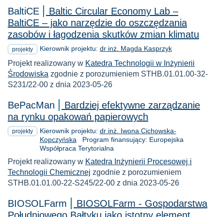
BaltiCE
Baltic Circular Economy Lab –
BaltiCE – jako narzędzie do oszczędzania
zasobów i łagodzenia skutków zmian klimatu
Kierownik projektu:
dr inż. Magda Kasprzyk
projekty
Projekt realizowany w
Katedra Technologii w Inżynierii
Środowiska
zgodnie z porozumieniem STHB.01.01.00-32-
S231/22-00 z dnia 2023-05-26
BePacMan
Bardziej efektywne zarządzanie
na rynku opakowań papierowych
Kierownik projektu:
dr inż. Iwona Cichowska-
projekty
Kopczyńska
Program finansujący: Europejska
Współpraca Terytorialna
Projekt realizowany w
Katedra Inżynierii Procesowej i
Technologii Chemicznej
zgodnie z porozumieniem
STHB.01.01.00-22-S245/22-00 z dnia 2023-05-26
BIOSOLFarm
BIOSOLFarm - Gospodarstwa
Południowego Bałtyku jako istotny element