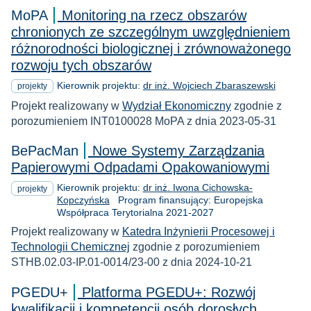
MoPA
Monitoring na rzecz obszarów
chronionych ze szczególnym uwzględnieniem
różnorodności biologicznej i zrównoważonego
rozwoju tych obszarów
Kierownik projektu:
dr inż. Wojciech Zbaraszewski
projekty
Projekt realizowany w
Wydział Ekonomiczny
zgodnie z
porozumieniem INT0100028 MoPA z dnia 2023-05-31
BePacMan
Nowe Systemy Zarządzania
Papierowymi Odpadami Opakowaniowymi
Kierownik projektu:
dr inż. Iwona Cichowska-
projekty
Kopczyńska
Program finansujący: Europejska
Współpraca Terytorialna 2021-2027
Projekt realizowany w
Katedra Inżynierii Procesowej i
Technologii Chemicznej
zgodnie z porozumieniem
STHB.02.03-IP.01-0014/23-00 z dnia 2024-10-21
PGEDU+
Platforma PGEDU+: Rozwój
kwalifikacji i kompetencji osób dorosłych