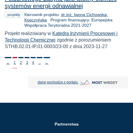
systemów energii odnawialnej
Kierownik projektu:
dr inż. Iwona Cichowska-
projekty
Kopczyńska
Program finansujący: Europejska
Współpraca Terytorialna 2021-2027
Projekt realizowany w
Katedra Inżynierii Procesowej i
Technologii Chemicznej
zgodnie z porozumieniem
STHB.02.01-IP.01-0003/23-00 z dnia 2023-11-27
Stronicowanie
←
1
2
3
4
...
→
MOST Wiedzy otwiera się w nowej
dane pochodzą z portalu
Partnerstwa