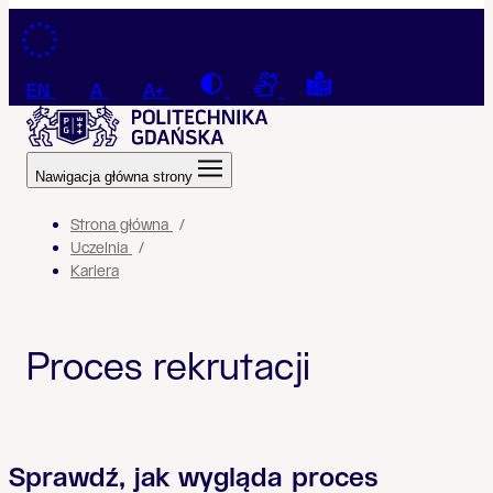
Przejdź do treści
Contrast
Connection with a sign la
Tekst łatwy do czyt
EN
A
A+
Nawigacja główna strony
Strona główna
Uczelnia
Kariera
Proces rekrutacji
Sprawdź, jak wygląda proces