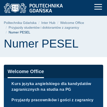
Numer PESEL | Poli
Przejdź
Przejdź
Przejdź
do
do
do
menu
wyszukiwarki
treści
głównego
Ścieżka nawigacyjna
Politechnika Gdańska
Inter Hub
Welcome Office
Przyjazdy studentów i doktorantów z zagranicy
Numer PESEL
Treść strony
Numer PESEL
Nawigacja
Welcome Office
Kurs języka angielskiego dla kandydatów
zagranicznych na studia na PG
Przyjazdy pracowników i gości z zagranicy