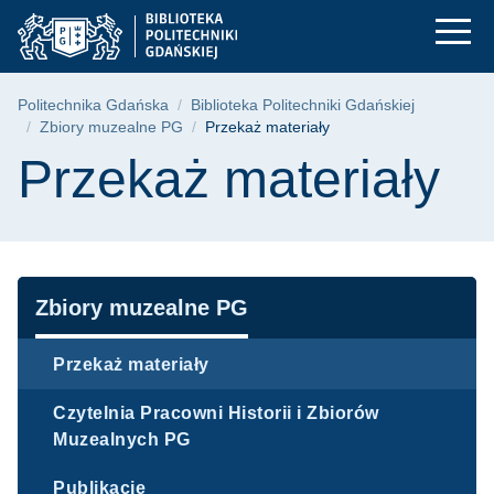
Przekaż materiały | 
Przejdź
Przejdź
Przejdź
do
do
do
menu
wyszukiwarki
treści
głównego
Ścieżka nawigacyjna
Politechnika Gdańska
Biblioteka Politechniki Gdańskiej
Zbiory muzealne PG
Przekaż materiały
Treść strony
Przekaż materiały
Nawigacja
Zbiory muzealne PG
Przekaż materiały
Czytelnia Pracowni Historii i Zbiorów
Muzealnych PG
Publikacje