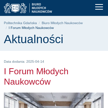
I Forum Młodych Na
Przejdź
Przejdź
Przejdź
do
do
do
menu
wyszukiwarki
treści
głównego
Ścieżka nawigacyjna
Politechnika Gdańska
Biuro Młodych Naukowców
I Forum Młodych Naukowców
Treść strony
Aktualności
Data dodania: 2025-04-14
I Forum Młodych
Naukowców