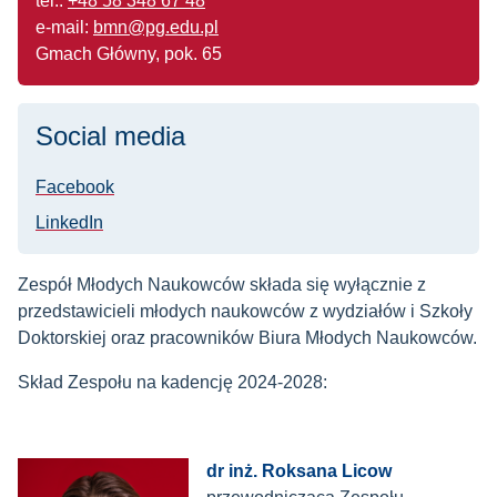
tel.:
+48 58 348 67 48
e-mail:
bmn@pg.edu.pl
Gmach Główny, pok. 65
Social media
Facebook
LinkedIn
Zespół Młodych Naukowców składa się wyłącznie z
przedstawicieli młodych naukowców z wydziałów i Szkoły
Doktorskiej oraz pracowników Biura Młodych Naukowców.
Skład Zespołu na kadencję 2024-2028:
dr inż. Roksana Licow