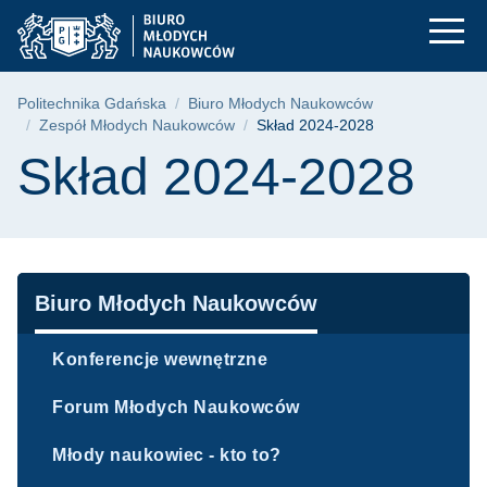
Skład 2024-2028 | P
Przejdź
Przejdź
Przejdź
do
do
do
menu
wyszukiwarki
treści
głównego
Ścieżka nawigacyjna
Politechnika Gdańska
Biuro Młodych Naukowców
Zespół Młodych Naukowców
Skład 2024-2028
Treść strony
Skład 2024-2028
Nawigacja
Biuro Młodych Naukowców
Konferencje wewnętrzne
Forum Młodych Naukowców
Młody naukowiec - kto to?