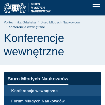
Konferencje wewnętr
Przejdź
Przejdź
Przejdź
do
do
do
menu
wyszukiwarki
treści
głównego
Ścieżka nawigacyjna
Politechnika Gdańska
Biuro Młodych Naukowców
Konferencje wewnętrzne
Treść strony
Konferencje
wewnętrzne
Nawigacja
Biuro Młodych Naukowców
Konferencje wewnętrzne
Forum Młodych Naukowców