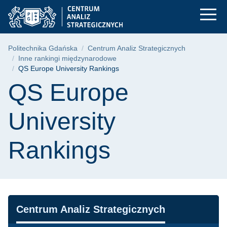
QS Europe Universit
Przejdź
Przejdź
Przejdź
do
do
do
menu
wyszukiwarki
treści
głównego
Ścieżka nawigacyjna
Politechnika Gdańska
Centrum Analiz Strategicznych
Inne rankingi międzynarodowe
QS Europe University Rankings
Treść strony
QS Europe
University
Rankings
Nawigacja
Centrum Analiz Strategicznych