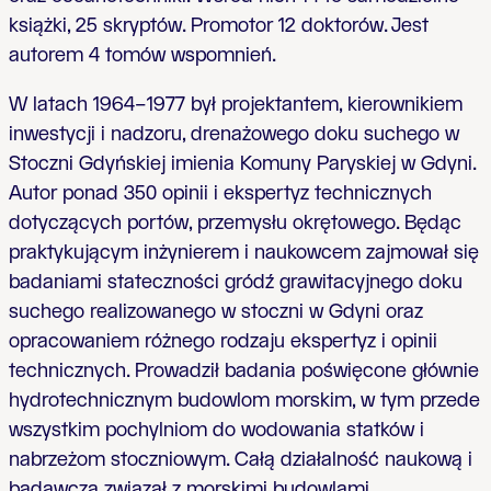
książki, 25 skryptów. Promotor 12 doktorów. Jest
autorem 4 tomów wspomnień.
W latach 1964–1977 był projektantem, kierownikiem
inwestycji i nadzoru, drenażowego doku suchego w
Stoczni Gdyńskiej imienia Komuny Paryskiej w Gdyni.
Autor ponad 350 opinii i ekspertyz technicznych
dotyczących portów, przemysłu okrętowego. Będąc
praktykującym inżynierem i naukowcem zajmował się
badaniami stateczności gródź grawitacyjnego doku
suchego realizowanego w stoczni w Gdyni oraz
opracowaniem różnego rodzaju ekspertyz i opinii
technicznych. Prowadził badania poświęcone głównie
hydrotechnicznym budowlom morskim, w tym przede
wszystkim pochylniom do wodowania statków i
nabrzeżom stoczniowym. Całą działalność naukową i
badawczą związał z morskimi budowlami