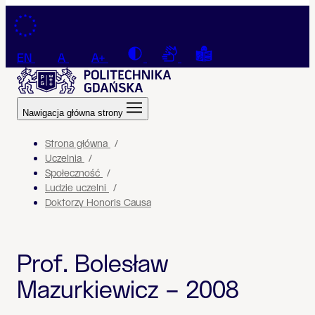
Przejdź do treści
Contrast
Connection with a sign la
Tekst łatwy do czyt
EN
A
A+
Nawigacja główna strony
Strona główna
Uczelnia
Społeczność
Ludzie uczelni
Doktorzy Honoris Causa
Prof. Bolesław
Mazurkiewicz – 2008