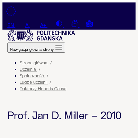
Przejdź do treści
Contrast
Connection with a sign la
Tekst łatwy do czyt
EN
A
A+
Nawigacja główna strony
Strona główna
Uczelnia
Społeczność
Ludzie uczelni
Doktorzy Honoris Causa
Prof. Jan D. Miller – 2010