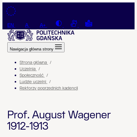
Przejdź do treści
Contrast
Connection with a sign la
Tekst łatwy do czyt
EN
A
A+
Nawigacja główna strony
Strona główna
Uczelnia
Społeczność
Ludzie uczelni
Rektorzy poprzednich kadencji
Prof. August Wagener
1912-1913