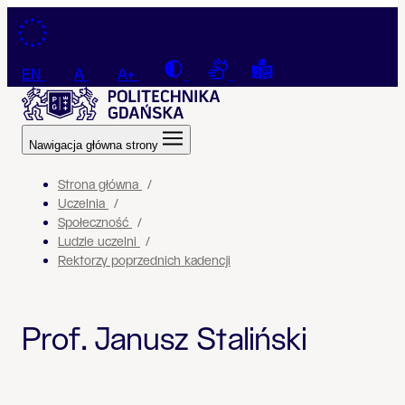
Przejdź do treści
Contrast
Connection with a sign la
Tekst łatwy do czyt
EN
A
A+
Nawigacja główna strony
Strona główna
Uczelnia
Społeczność
Ludzie uczelni
Rektorzy poprzednich kadencji
Prof. Janusz Staliński