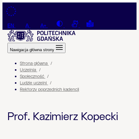
Przejdź do treści
Contrast
Connection with a sign la
Tekst łatwy do czyt
EN
A
A+
Nawigacja główna strony
Strona główna
Uczelnia
Społeczność
Ludzie uczelni
Rektorzy poprzednich kadencji
Prof. Kazimierz Kopecki