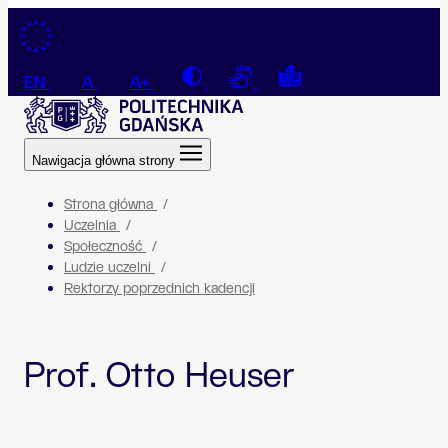
Przejdź do treści
Contrast
Connection with a sign la
Tekst łatwy do czyt
EN
A
A+
Nawigacja główna strony
Strona główna
Uczelnia
Społeczność
Ludzie uczelni
Rektorzy poprzednich kadencji
Prof. Otto Heuser