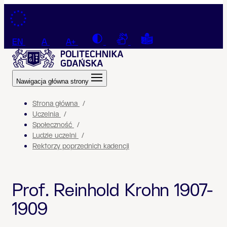
Przejdź do treści
Contrast
Connection with a sign la
Tekst łatwy do czyt
EN
A
A+
Nawigacja główna strony
Strona główna
Uczelnia
Społeczność
Ludzie uczelni
Rektorzy poprzednich kadencji
Prof. Reinhold Krohn 1907-
1909