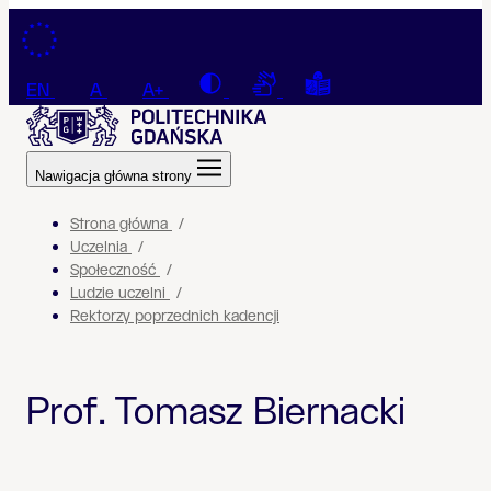
Przejdź do treści
Contrast
Connection with a sign la
Tekst łatwy do czyt
EN
A
A+
Nawigacja główna strony
Strona główna
Uczelnia
Społeczność
Ludzie uczelni
Rektorzy poprzednich kadencji
Prof. Tomasz Biernacki