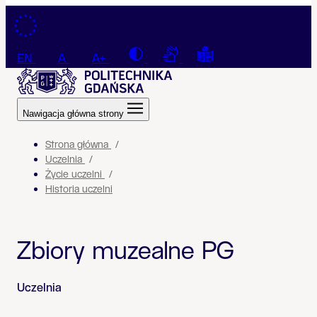
Przejdź do treści
Contrast
Connection with a sign la
Tekst łatwy do czyt
EN
A
A+
Nawigacja główna strony
Strona główna
Uczelnia
Życie uczelni
Historia uczelni
Zbiory muzealne PG
Uczelnia