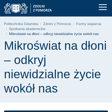
Mikroświat na dłoni 
Przejdź
Przejdź
Przejdź
do
do
do
menu
wyszukiwarki
treści
głównego
Ścieżka nawigacyjna
Politechnika Gdańska
Zdolni z Pomorza
Formy wsparcia
Spotkania akademickie
Mikroświat na dłoni – odkryj niewidzialne życie wokół nas
Treść strony
Mikroświat na dłoni
– odkryj
niewidzialne życie
wokół nas