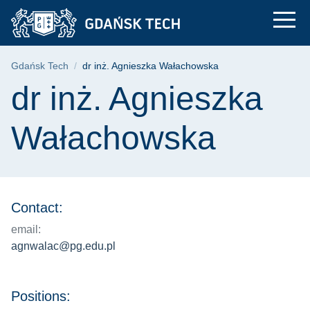
dr inż. Agnieszka Wa
Skip
Skip
Skip
to
to
to
the
search
content
main
Breadcrumb
Gdańsk Tech
dr inż. Agnieszka Wałachowska
menu
Page content
dr inż. Agnieszka
Wałachowska
Contact:
email:
agnwalac@pg.edu.pl
Positions: