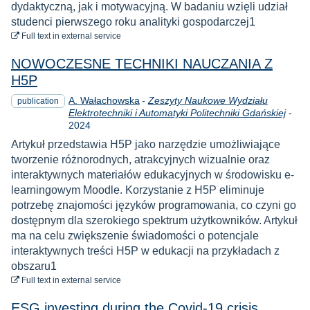
dydaktyczną, jak i motywacyjną. W badaniu wzięli udział
studenci pierwszego roku analityki gospodarczej1
to download
Full text
in external service
NOWOCZESNE TECHNIKI NAUCZANIA Z
H5P
A. Wałachowska
-
Zeszyty Naukowe Wydziału
publication
Yea
Elektrotechniki i Automatyki Politechniki Gdańskiej
-
2024
Artykuł przedstawia H5P jako narzędzie umożliwiające
tworzenie różnorodnych, atrakcyjnych wizualnie oraz
interaktywnych materiałów edukacyjnych w środowisku e-
learningowym Moodle. Korzystanie z H5P eliminuje
potrzebę znajomości języków programowania, co czyni go
dostępnym dla szerokiego spektrum użytkowników. Artykuł
ma na celu zwiększenie świadomości o potencjale
interaktywnych treści H5P w edukacji na przykładach z
obszaru1
to download
Full text
in external service
ESG investing during the Covid-19 crisis.