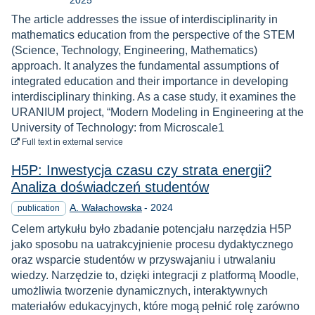
2025
The article addresses the issue of interdisciplinarity in
mathematics education from the perspective of the STEM
(Science, Technology, Engineering, Mathematics)
approach. It analyzes the fundamental assumptions of
integrated education and their importance in developing
interdisciplinary thinking. As a case study, it examines the
URANIUM project, “Modern Modeling in Engineering at the
University of Technology: from Microscale1
to download
Full text
in external service
H5P: Inwestycja czasu czy strata energii?
Analiza doświadczeń studentów
Year
A. Wałachowska
-
2024
publication
Celem artykułu było zbadanie potencjału narzędzia H5P
jako sposobu na uatrakcyjnienie procesu dydaktycznego
oraz wsparcie studentów w przyswajaniu i utrwalaniu
wiedzy. Narzędzie to, dzięki integracji z platformą Moodle,
umożliwia tworzenie dynamicznych, interaktywnych
materiałów edukacyjnych, które mogą pełnić rolę zarówno