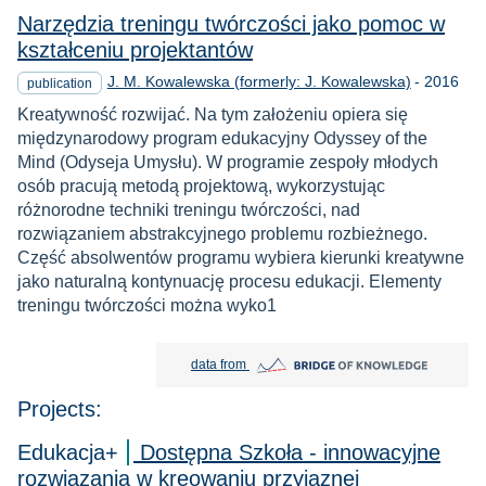
Narzędzia treningu twórczości jako pomoc w
kształceniu projektantów
Year
J. M. Kowalewska (formerly: J. Kowalewska)
-
2016
publication
Kreatywność rozwijać. Na tym założeniu opiera się
międzynarodowy program edukacyjny Odyssey of the
Mind (Odyseja Umysłu). W programie zespoły młodych
osób pracują metodą projektową, wykorzystując
różnorodne techniki treningu twórczości, nad
rozwiązaniem abstrakcyjnego problemu rozbieżnego.
Część absolwentów programu wybiera kierunki kreatywne
jako naturalną kontynuację procesu edukacji. Elementy
treningu twórczości można wyko1
Bridge of Knowledge open in new tab
data from
Projects:
Edukacja+
Dostępna Szkoła - innowacyjne
rozwiązania w kreowaniu przyjaznej