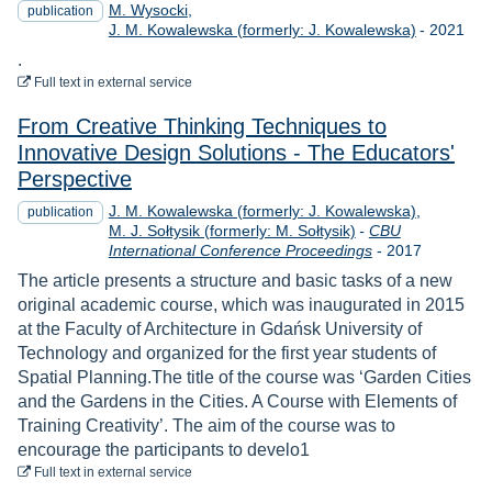
M. Wysocki
publication
Year
J. M. Kowalewska (formerly: J. Kowalewska)
-
2021
.
to download
Full text
in external service
From Creative Thinking Techniques to
Innovative Design Solutions - The Educators'
Perspective
J. M. Kowalewska (formerly: J. Kowalewska)
publication
M. J. Sołtysik (formerly: M. Sołtysik)
-
CBU
Year
International Conference Proceedings
-
2017
The article presents a structure and basic tasks of a new
original academic course, which was inaugurated in 2015
at the Faculty of Architecture in Gdańsk University of
Technology and organized for the first year students of
Spatial Planning.The title of the course was ‘Garden Cities
and the Gardens in the Cities. A Course with Elements of
Training Creativity’. The aim of the course was to
encourage the participants to develo1
to download
Full text
in external service