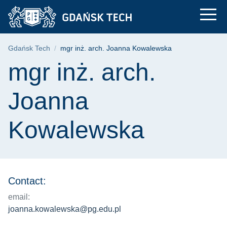
mgr inż. arch. Joan
Skip
Skip
Skip
to
to
to
the
search
content
main
Breadcrumb
Gdańsk Tech
mgr inż. arch. Joanna Kowalewska
menu
Page content
mgr inż. arch.
Joanna
Kowalewska
Contact:
email:
joanna.kowalewska@pg.edu.pl