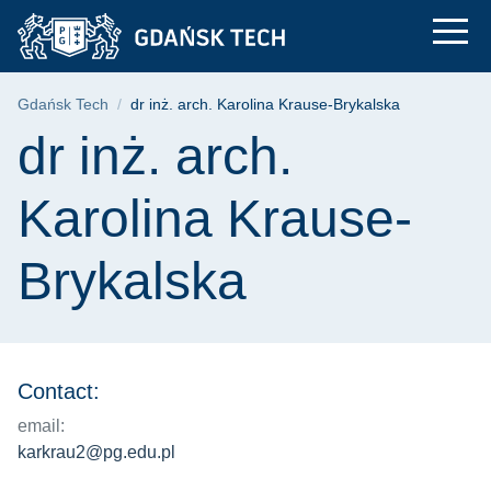
dr inż. arch. Karoli
Skip
Skip
Skip
to
to
to
the
search
content
main
Breadcrumb
Gdańsk Tech
dr inż. arch. Karolina Krause-Brykalska
menu
Page content
dr inż. arch.
Karolina Krause-
Brykalska
Contact:
email:
karkrau2@pg.edu.pl