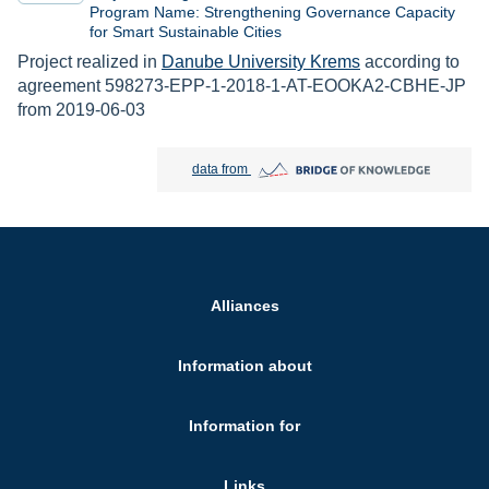
Program Name: Strengthening Governance Capacity
for Smart Sustainable Cities
Project realized in
Danube University Krems
according to
agreement 598273-EPP-1-2018-1-AT-EOOKA2-CBHE-JP
from 2019-06-03
Bridge of Knowledge open in new tab
data from
Alliances
Information about
Information for
Links