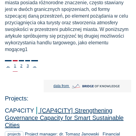
miasta posiada różnorodne znaczenie, często stawiany
jest w dwóch granicznych spojrzeniach, od formy
szpecącej daną przestrzeń, po element pożądania w celu
przyciągnięcia oka turysty oraz stworzenia atmosfery
swojskości w przestrzeni publicznej miasta. W poniższym
artykule spróbujemy się przyjrzeć tej drugiej możliwości
wykorzystania handlu targowego, jako elementu
mogąceg1
Stronicowanie
←
1
2
3
→
Bridge of Knowledge open in new tab
data from
Projects:
CAP4CITY
[CAP4CITY] Strengthening
Governance Capacity for Smart Sustainable
Cities
Project manager: dr. Tomasz Janowski Financial
projects