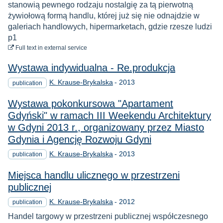
stanowią pewnego rodzaju nostalgię za tą pierwotną
żywiołową formą handlu, której już się nie odnajdzie w
galeriach handlowych, hipermarketach, gdzie rzesze ludzi
p1
to download
Full text
in external service
Wystawa indywidualna - Re.produkcja
Year
K. Krause-Brykalska
-
2013
publication
Wystawa pokonkursowa "Apartament
Gdyński" w ramach III Weekendu Architektury
w Gdyni 2013 r., organizowany przez Miasto
Gdynia i Agencję Rozwoju Gdyni
Year
K. Krause-Brykalska
-
2013
publication
Miejsca handlu ulicznego w przestrzeni
publicznej
Year
K. Krause-Brykalska
-
2012
publication
Handel targowy w przestrzeni publicznej współczesnego