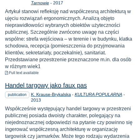
Year
Tarnowie
-
2017
Artykuł stanowi refleksję nad współczesną architekturą w
ujęciu rozwiązań ergonomicznych. Analizą objęto
nieprawidłowości wybranych obiektów użyteczności
publicznej. Szczególnie zwrócono uwagę na części
wspólne: strefa wejściowa – w terenie i w budynku, klatka
schodowa, recepcja (pomieszczenia do przyjmowania
klientów, sekretariaty, poczekalnie), sanitariat.
Przedstawiane przestrzenie przeznaczone m.in. dla osób
w różnym wiek1
to download
Full text available
Handel targowy jako faux pas
Year
K. Krause-Brykalska
-
KULTURA POPULARNA
-
publication
2013
Współcześnie występujący handel targowy w przestrzeni
publicznej posiada dwoisty charakter, polegający na
niejednoznacznej odpowiedzi na pytanie czy powinno się
ingerować współczesną architekturę w organizację
targowisk czy jarmarków. Może tego rodzaju wydarzenia