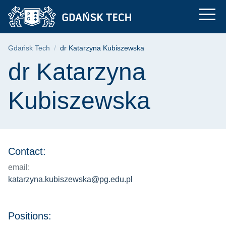
dr Katarzyna Kubisz
Skip
Skip
Skip
to
to
to
the
search
content
main
Breadcrumb
Gdańsk Tech
dr Katarzyna Kubiszewska
menu
Page content
dr Katarzyna
Kubiszewska
Contact:
email:
katarzyna.kubiszewska@pg.edu.pl
Positions: