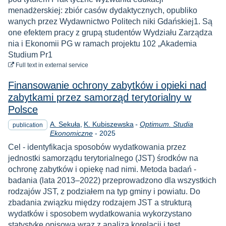
menadżerskiej: zbiór casów dydaktycznych, opubliko
wanych przez Wydawnictwo Politech niki Gdańskiej1. Są
one efektem pracy z grupą studentów Wydziału Zarządza
nia i Ekonomii PG w ramach projektu 102 „Akademia
Studium Pr1
to download
Full text
in external service
Finansowanie ochrony zabytków i opieki nad
zabytkami przez samorząd terytorialny w
Polsce
A. Sekuła
K. Kubiszewska
-
Optimum. Studia
publication
Year
Ekonomiczne
-
2025
Cel - identyfikacja sposobów wydatkowania przez
jednostki samorządu terytorialnego (JST) środków na
ochronę zabytków i opiekę nad nimi. Metoda badań -
badania (lata 2013–2022) przeprowadzono dla wszystkich
rodzajów JST, z podziałem na typ gminy i powiatu. Do
zbadania związku między rodzajem JST a strukturą
wydatków i sposobem wydatkowania wykorzystano
statystykę opisową wraz z analizą korelacji i test