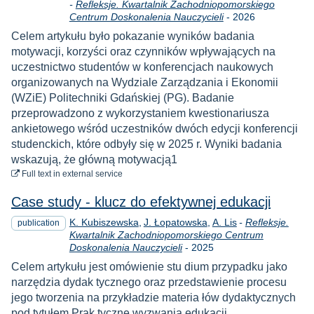
-
Refleksje. Kwartalnik Zachodniopomorskiego
Year
Centrum Doskonalenia Nauczycieli
-
2026
Celem artykułu było pokazanie wyników badania
motywacji, korzyści oraz czynników wpływających na
uczestnictwo studentów w konferencjach naukowych
organizowanych na Wydziale Zarządzania i Ekonomii
(WZiE) Politechniki Gdańskiej (PG). Badanie
przeprowadzono z wykorzystaniem kwestionariusza
ankietowego wśród uczestników dwóch edycji konferencji
studenckich, które odbyły się w 2025 r. Wyniki badania
wskazują, że główną motywacją1
to download
Full text
in external service
Case study - klucz do efektywnej edukacji
K. Kubiszewska
J. Łopatowska
A. Lis
-
Refleksje.
publication
Kwartalnik Zachodniopomorskiego Centrum
Year
Doskonalenia Nauczycieli
-
2025
Celem artykułu jest omówienie stu dium przypadku jako
narzędzia dydak tycznego oraz przedstawienie procesu
jego tworzenia na przykładzie materia łów dydaktycznych
pod tytułem Prak tyczne wyzwania edukacji