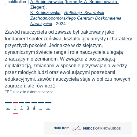
A. Sobiechowska (formerly: A. Sobiechowska-
publication
Ziegert)
K. Kubiszewska
-
Refleksje. Kwartalnik
Zachodniopomorskiego Centrum Doskonalenia
Year
Nauczycieli
-
2024
Zawód nauczyciela od zawsze był traktowany jako
fundament społeczeństwa, kształtujący umysły i charaktery
przyszłych pokoleń. Jednakże w dzisiejszym,
dynamicznym świecie ranga i rola nauczyciela ulegają
znaczącym przemianom. W związku z postępującą
digitalizacją, zmianami w sposobie przyswajania wiedzy
przez młodych ludzi oraz ewoluującymi potrzebami
edukacyjnymi, zawód nauczyciela staje w obliczu nowych
zagrożeń, ale również1
to download
Full text
in external service
Stronicowanie
←
1
2
3
4
...
→
Bridge of Knowledge open in new tab
data from