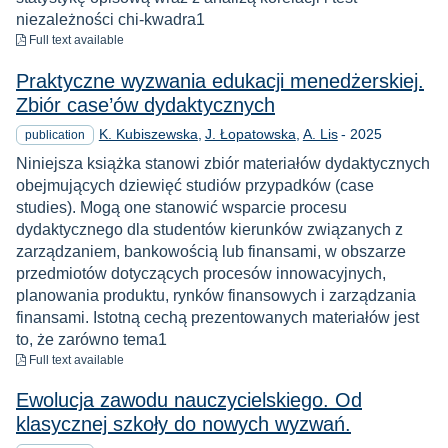
niezależności chi-kwadra1
to download
Full text available
Praktyczne wyzwania edukacji menedżerskiej.
Zbiór case’ów dydaktycznych
Year
K. Kubiszewska
J. Łopatowska
A. Lis
-
2025
publication
Niniejsza książka stanowi zbiór materiałów dydaktycznych
obejmujących dziewięć studiów przypadków (case
studies). Mogą one stanowić wsparcie procesu
dydaktycznego dla studentów kierunków związanych z
zarządzaniem, bankowością lub finansami, w obszarze
przedmiotów dotyczących procesów innowacyjnych,
planowania produktu, rynków finansowych i zarządzania
finansami. Istotną cechą prezentowanych materiałów jest
to, że zarówno tema1
to download
Full text available
Ewolucja zawodu nauczycielskiego. Od
klasycznej szkoły do nowych wyzwań.