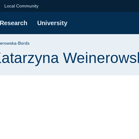
na Weinerowska-Bords
Local Community
Research
University
inerowska-Bords
 Katarzyna Weinerow