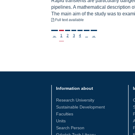
Rapid transients are particularly danger
pipelines. A mathematical description of
The main aim of the study was to examin
to download
Full text available
Stronicowanie
←
1
2
3
4
...
→
Information about
I
Research University
Sustainable Development
S
Faculties
Units
Search Person
P
Gdańsk Tech Library