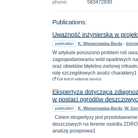
phone:
583472930
Publications:
Uważność inżynierska w projekto
K. Weinerowska-Bords
-
Inżyn
publication
W artykule poruszono problem roli uważ
zagospodarowaniu wód opadowych na t
oraz obiektów błękitno-zielonej infras
rolę szczegółowych analiz charaktery1
to download
Full text
in external service
Ekspertyza dotycząca zdiagnozo
w postaci ogrodów deszczowyc
K. Weinerowska-Bords
W. Go
publication
Celem ekspertyzy jest przedstawienie 
deszczowych na terenie osiedla ZDRO
analizę przeprowa1