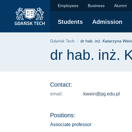
dr hab. inż. Katarzy
Skip
Skip
Skip
Employees
Business
Alumni
to
to
to
the
search
content
Students
Admission
main
menu
Breadcrumb
Gdańsk Tech
dr hab. inż. Katarzyna We
Page content
dr hab. inż.
Contact:
email:
kwein@pg.edu.pl
Positions:
Associate professor