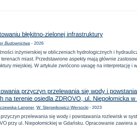
waniu błękitno-zielonej infrastruktury
Year
ier Budownictwa
-
2026
ności inżynierskiej w obliczeniach hydrologicznych i hydrauli
erenach miast. Przedstawione aspekty mają głównie zastosow
truktury miejskiej. W artykule zwrócono uwagę na interpretację 
wania przyczyn przelewania się wody i powstania 
h na terenie osiedla ZDROVO, ul. Niepołomicka 
Year
rczewska-Langner
W. Sterpejkowicz-Wersocki
-
2023
przyczyn przelewania się wody i powstawania rozlewisk w syst
VO przy ul. Niepołomickiej w Gdańsku. Opracowanie zawiera 