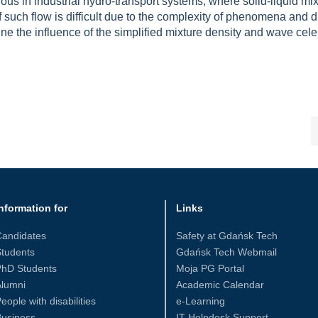
ous in industrial hydro-transport systems, where solid-liquid mi
 such flow is difficult due to the complexity of phenomena and di
e the influence of the simplified mixture density and wave celer
nformation for
Links
Candidates
Safety at Gdańsk Tech
tudents
Gdańsk Tech Webmail
PhD Students
Moja PG Portal
Alumni
Academic Calendar
eople with disabilities
e-Learning
Business
IT Helpdesk Support