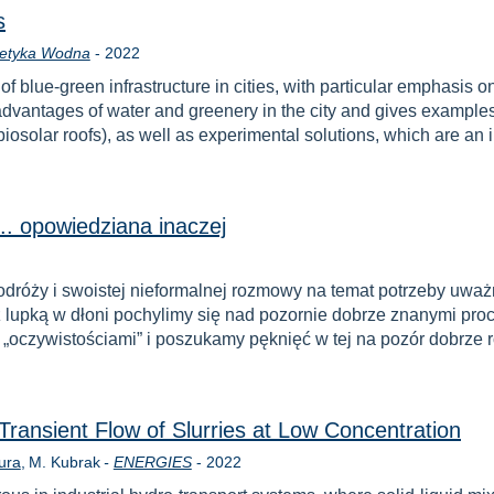
s
Year
etyka Wodna
-
2022
 of blue-green infrastructure in cities, with particular emphasis 
dvantages of water and greenery in the city and gives examples
iosolar roofs), as well as experimental solutions, which are an i
.. opowiedziana inaczej
róży i swoistej nieformalnej rozmowy na temat potrzeby uważno
 lupką w dłoni pochylimy się nad pozornie dobrze znanymi proc
„oczywistościami” i poszukamy pęknięć w tej na pozór dobrze 
Transient Flow of Slurries at Low Concentration
Year
ura
M. Kubrak
-
ENERGIES
-
2022