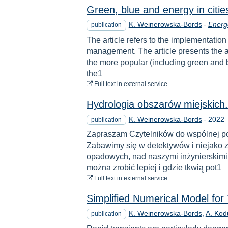
Green, blue and energy in citie
K. Weinerowska-Bords
-
Energ
publication
The article refers to the implementation
management. The article presents the a
the more popular (including green and b
the1
to download
Full text
in external service
Hydrologia obszarów miejskich.
Year
K. Weinerowska-Bords
-
2022
publication
Zapraszam Czytelników do wspólnej pod
Zabawimy się w detektywów i niejako z
opadowych, nad naszymi inżynierskimi 
można zrobić lepiej i gdzie tkwią pot1
to download
Full text
in external service
Simplified Numerical Model for 
K. Weinerowska-Bords
A. Kod
publication