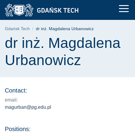
dr inż. Magdalena Ur
Skip
Skip
Skip
to
to
to
the
search
content
main
Breadcrumb
Gdańsk Tech
dr inż. Magdalena Urbanowicz
menu
Page content
dr inż. Magdalena
Urbanowicz
Contact:
email:
magurban@pg.edu.pl
Positions: