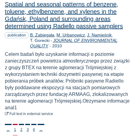
Spatial and seasonal patterns of benzene,
toluene, ethylbenzene, and xylenes in the
Gdańsk, Poland and surrounding areas
determined using Radiello passive samplers
B. Zabiegała
M. Urbanowicz
J. Namieśnik
publication
T. Gorecki
-
JOURNAL OF ENVIRONMENTAL
Year
QUALITY
-
2010
Celem badań było uzyskanie informacji o poziomie
zanieczyszczeń powietrza atmosferycznego przez związki
z grupy BTEX na terenie aglomeracji Trójmiejskiej z
wykorzystaniem techniki dozymetrii pasywnej na etapie
pobierania próbek analitów. Próbniki pasywne Radiello
były poddawane ekspozycji na stacjach pomiarowych
zarządzanych przez fundację ARMAAG, zlokalizowanych
na terenie aglomeracji Trójmiejskiej.Otrzymane informacje
anal1
to download
Full text
in external service
Stronicowanie
←
1
2
3
4
→