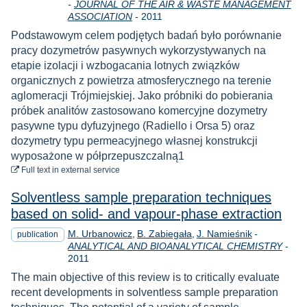
-
JOURNAL OF THE AIR & WASTE MANAGEMENT
Year
ASSOCIATION
-
2011
Podstawowym celem podjętych badań było porównanie
pracy dozymetrów pasywnych wykorzystywanych na
etapie izolacji i wzbogacania lotnych związków
organicznych z powietrza atmosferycznego na terenie
aglomeracji Trójmiejskiej. Jako próbniki do pobierania
próbek analitów zastosowano komercyjne dozymetry
pasywne typu dyfuzyjnego (Radiello i Orsa 5) oraz
dozymetry typu permeacyjnego własnej konstrukcji
wyposażone w półprzepuszczalną1
to download
Full text
in external service
Solventless sample preparation techniques
based on solid- and vapour-phase extraction
M. Urbanowicz
B. Zabiegała
J. Namieśnik
-
publication
Yea
ANALYTICAL AND BIOANALYTICAL CHEMISTRY
-
2011
The main objective of this review is to critically evaluate
recent developments in solventless sample preparation