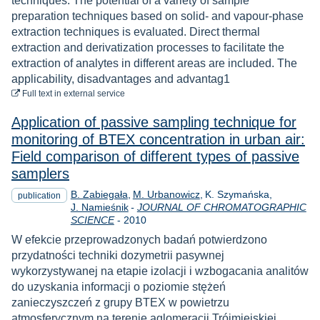
techniques. The potential of a variety of sample
preparation techniques based on solid- and vapour-phase
extraction techniques is evaluated. Direct thermal
extraction and derivatization processes to facilitate the
extraction of analytes in different areas are included. The
applicability, disadvantages and advantag1
to download
Full text
in external service
Application of passive sampling technique for
monitoring of BTEX concentration in urban air:
Field comparison of different types of passive
samplers
B. Zabiegała
M. Urbanowicz
K. Szymańska
publication
J. Namieśnik
-
JOURNAL OF CHROMATOGRAPHIC
Year
SCIENCE
-
2010
W efekcie przeprowadzonych badań potwierdzono
przydatności techniki dozymetrii pasywnej
wykorzystywanej na etapie izolacji i wzbogacania analitów
do uzyskania informacji o poziomie stężeń
zanieczyszczeń z grupy BTEX w powietrzu
atmosferycznym na terenie aglomeracji Trójmiejskiej.