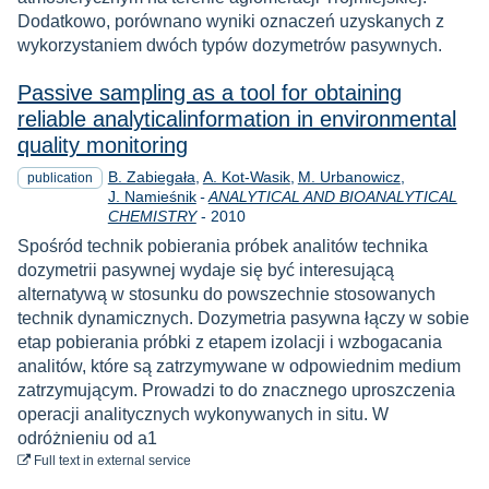
Dodatkowo, porównano wyniki oznaczeń uzyskanych z
wykorzystaniem dwóch typów dozymetrów pasywnych.
Passive sampling as a tool for obtaining
reliable analyticalinformation in environmental
quality monitoring
B. Zabiegała
A. Kot-Wasik
M. Urbanowicz
publication
J. Namieśnik
-
ANALYTICAL AND BIOANALYTICAL
Year
CHEMISTRY
-
2010
Spośród technik pobierania próbek analitów technika
dozymetrii pasywnej wydaje się być interesującą
alternatywą w stosunku do powszechnie stosowanych
technik dynamicznych. Dozymetria pasywna łączy w sobie
etap pobierania próbki z etapem izolacji i wzbogacania
analitów, które są zatrzymywane w odpowiednim medium
zatrzymującym. Prowadzi to do znacznego uproszczenia
operacji analitycznych wykonywanych in situ. W
odróżnieniu od a1
to download
Full text
in external service