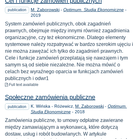
Cel i funkcje zamówień publicznych
Year
M. Zaborowski
-
Optimum. Studia Ekonomiczne
-
publication
2019
System zamówień publicznych, obok zagadnień
prawnych, obejmuje między innymi również zagadnienia
organizacyjne, czy też ekonomiczne. Dlatego elementy
systemowe należy rozpatrywać w bardzo szerokim ujęciu i
nie można zawężać ich tylko do zagadnień prawnych.
Cele i funkcje zamówień przeplatają się nawzajem i tym
samym są od siebie niezależne. Nie można mówić o
celach bez wyraźnego oparcia w funkcjach zamówień
publicznych i odwr1
to download
Full text available
Społeczne zamówienia publiczne
K. Wińska - Różewicz
M. Zaborowski
-
Optimum.
publication
Year
Studia Ekonomiczne
-
2018
Zamówienia publiczne, to umowy odpłatne zawierane
między zamawiającym a wykonawcą, które dotyczą
dostaw, usług i robót budowlanych. W artykule