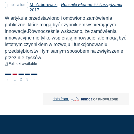
Year
M. Zaborowski
-
Roczniki Ekonomii i Zarządzania
-
publication
2017
W artykule przedstawiono i omówiono zamówienia
publiczne, które mogą być czynnikiem wspierającym
innowacje.Równocześnie wskazano, że zamówienia
innowacyjne nie tylko wspierają innowacje, ale mogą być
istotnym czynnikiem w rozwoju i funkcjonowaniu
przedsiębiorstw i tym samym sposobem na zwiększenie
przez nie zysków.
to download
Full text available
Stronicowanie
←
1
2
3
→
Bridge of Knowledge open in new tab
data from