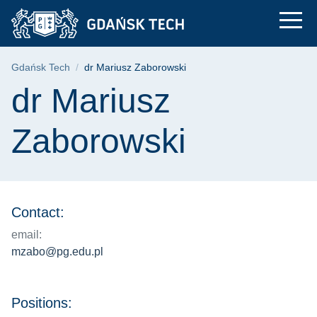
dr Mariusz Zaborowsk
Skip
Skip
Skip
to
to
to
the
search
content
main
Breadcrumb
Gdańsk Tech
dr Mariusz Zaborowski
menu
Page content
dr Mariusz
Zaborowski
Contact:
email:
mzabo@pg.edu.pl
Positions: