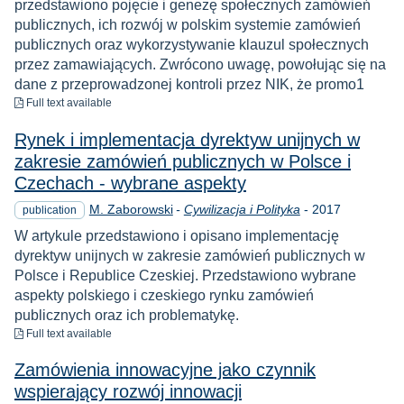
przedstawiono pojęcie i genezę społecznych zamówień
publicznych, ich rozwój w polskim systemie zamówień
publicznych oraz wykorzystywanie klauzul społecznych
przez zamawiających. Zwrócono uwagę, powołując się na
dane z przeprowadzonej kontroli przez NIK, że promo1
to download
Full text available
Rynek i implementacja dyrektyw unijnych w
zakresie zamówień publicznych w Polsce i
Czechach - wybrane aspekty
Year
M. Zaborowski
-
Cywilizacja i Polityka
-
2017
publication
W artykule przedstawiono i opisano implementację
dyrektyw unijnych w zakresie zamówień publicznych w
Polsce i Republice Czeskiej. Przedstawiono wybrane
aspekty polskiego i czeskiego rynku zamówień
publicznych oraz ich problematykę.
to download
Full text available
Zamówienia innowacyjne jako czynnik
wspierający rozwój innowacji