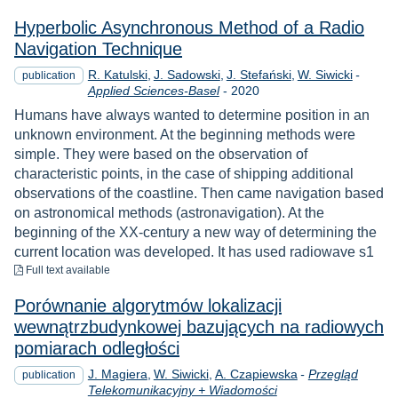
Hyperbolic Asynchronous Method of a Radio
Navigation Technique
R. Katulski
J. Sadowski
J. Stefański
W. Siwicki
-
publication
Year
Applied Sciences-Basel
-
2020
Humans have always wanted to determine position in an
unknown environment. At the beginning methods were
simple. They were based on the observation of
characteristic points, in the case of shipping additional
observations of the coastline. Then came navigation based
on astronomical methods (astronavigation). At the
beginning of the XX-century a new way of determining the
current location was developed. It has used radiowave s1
to download
Full text available
Porównanie algorytmów lokalizacji
wewnątrzbudynkowej bazujących na radiowych
pomiarach odległości
J. Magiera
W. Siwicki
A. Czapiewska
-
Przegląd
publication
Telekomunikacyjny + Wiadomości