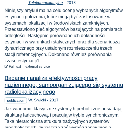
Year
Telekomunikacyjne
-
2018
Niniejszy artykuł ma na celu ocenę wybranych algorytmów
estymacji położenia, które mogą być zastosowane w
systemach lokalizacji w środowiskach zamkniętych.
Przedstawiono pięć algorytmów bazujących na pomiarach
odległości. Następnie porównano ich dokładności
estymacji w warunkach statycznych oraz dla scenariusza
dynamicznego przy ustalonym rozmieszczeniu trzech
stacji referencyjnych. Dokonano również porównania
czasu estymacji1
to download
Full text
in external service
Badanie i analiza efektywności pracy
naziemnego, samoorganizującego się systemu
radiolokalizacyjnego
Year
W. Siwicki
-
2017
publication
Jak wiadomo, klasyczne systemy hiperboliczne posiadają
strukturę łańcuchową, i pracują w trybie synchronicznym.
Taka hierarchiczna struktura tradycyjnych systemów
hiperbolicznych, zwłaszcza zaś wymóg zapewnienia