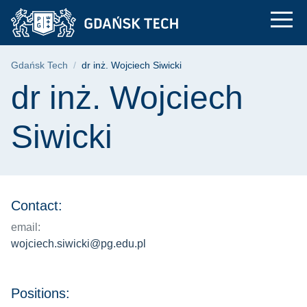
dr inż. Wojciech Siwi
Skip
Skip
Skip
to
to
to
the
search
content
main
Breadcrumb
Gdańsk Tech
dr inż. Wojciech Siwicki
menu
Page content
dr inż. Wojciech
Siwicki
Contact:
email:
wojciech.siwicki@pg.edu.pl
Positions: