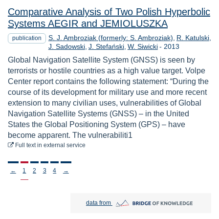
Comparative Analysis of Two Polish Hyperbolic
Systems AEGIR and JEMIOLUSZKA
S. J. Ambroziak (formerly: S. Ambroziak)
R. Katulski
publication
Year
J. Sadowski
J. Stefański
W. Siwicki
-
2013
Global Navigation Satellite System (GNSS) is seen by
terrorists or hostile countries as a high value target. Volpe
Center report contains the following statement: “During the
course of its development for military use and more recent
extension to many civilian uses, vulnerabilities of Global
Navigation Satellite Systems (GNSS) – in the United
States the Global Positioning System (GPS) – have
become apparent. The vulnerabiliti1
to download
Full text
in external service
Stronicowanie
←
1
2
3
4
→
Bridge of Knowledge open in new tab
data from