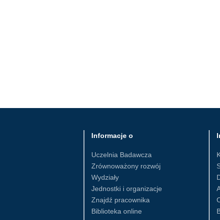
Informacje o
I
Uczelnia Badawcza
Zrównoważony rozwój
S
Wydziały
D
Jednostki i organizacje
Znajdź pracownika
Biblioteka online
B