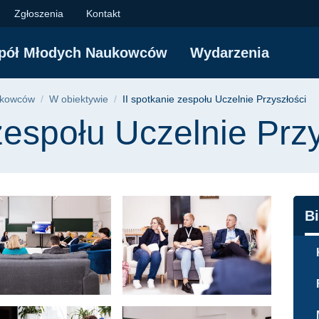
 Uczelnie Przyszłości
Zgłoszenia
Kontakt
pół Młodych Naukowców
Wydarzenia
yjna
ukowców
W obiektywie
II spotkanie zespołu Uczelnie Przyszłości
 zespołu Uczelnie Prz
N
B