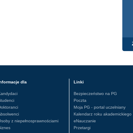
nformacje dla
Linki
Kandydaci
Bezpieczeństwo na PG
tudenci
Poczta
oktoranci
Moja PG - portal uczelniany
Absolwenci
Kalendarz roku akademickiego
Osoby z niepełnosprawnościami
eNauczanie
iznes
Przetargi