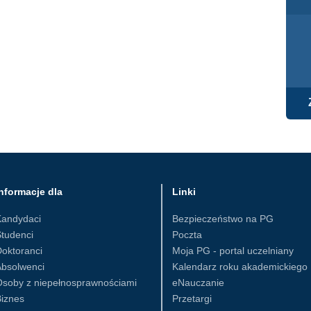
nformacje dla
Linki
Kandydaci
Bezpieczeństwo na PG
tudenci
Poczta
oktoranci
Moja PG - portal uczelniany
Absolwenci
Kalendarz roku akademickiego
Osoby z niepełnosprawnościami
eNauczanie
iznes
Przetargi