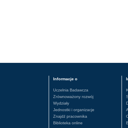
Informacje o
I
Uczelnia Badawcza
Zrównoważony rozwój
S
Wydziały
D
Jednostki i organizacje
Znajdź pracownika
Biblioteka online
B