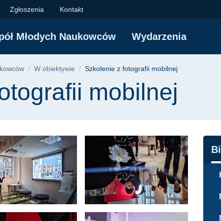
i mobilnej | Politech
Zgłoszenia
Kontakt
pół Młodych Naukowców
Wydarzenia
yjna
ukowców
W obiektywie
Szkolenie z fotografii mobilnej
otografii mobilnej
N
B