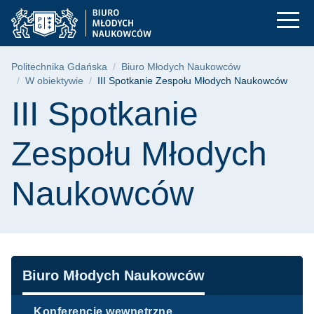
III Spotkanie Zespo
Przejdź
Przejdź
Przejdź
do
do
do
menu
wyszukiwarki
treści
głównego
Ścieżka nawigacyjna
Politechnika Gdańska
Biuro Młodych Naukowców
W obiektywie
III Spotkanie Zespołu Młodych Naukowców
Treść strony
III Spotkanie
Zespołu Młodych
Naukowców
Nawigacja
Biuro Młodych Naukowców
Konferencje wewnętrzne