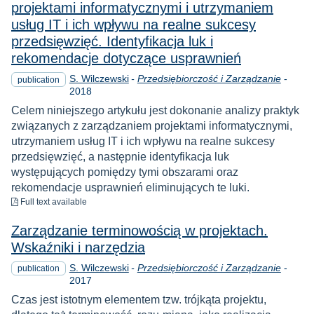
projektami informatycznymi i utrzymaniem
usług IT i ich wpływu na realne sukcesy
przedsięwzięć. Identyfikacja luk i
rekomendacje dotyczące usprawnień
Year
S. Wilczewski
-
Przedsiębiorczość i Zarządzanie
-
publication
2018
Celem niniejszego artykułu jest dokonanie analizy praktyk
związanych z zarządzaniem projektami informatycznymi,
utrzymaniem usług IT i ich wpływu na realne sukcesy
przedsięwzięć, a następnie identyfikacja luk
występujących pomiędzy tymi obszarami oraz
rekomendacje usprawnień eliminujących te luki.
to download
Full text available
Zarządzanie terminowością w projektach.
Wskaźniki i narzędzia
Year
S. Wilczewski
-
Przedsiębiorczość i Zarządzanie
-
publication
2017
Czas jest istotnym elementem tzw. trójkąta projektu,