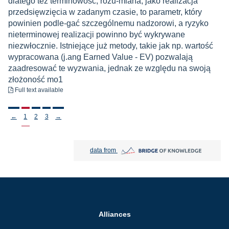
dlatego też terminowość, rozu-miana, jako realizacja
przedsięwzięcia w zadanym czasie, to parametr, który
powinien podle-gać szczególnemu nadzorowi, a ryzyko
nieterminowej realizacji powinno być wykrywane
niezwłocznie. Istniejące już metody, takie jak np. wartość
wypracowana (j.ang Earned Value - EV) pozwalają
zaadresować te wyzwania, jednak ze względu na swoją
złożoność mo1
to download
Full text available
Stronicowanie
←
1
2
3
→
Bridge of Knowledge open in new tab
data from
Alliances