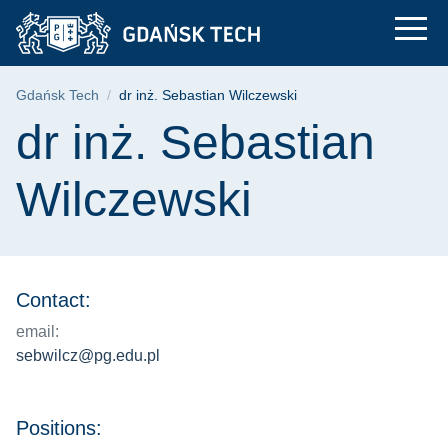
dr inż. Sebastian Wi
Skip
Skip
Skip
to
to
to
the
search
content
main
Breadcrumb
Gdańsk Tech
dr inż. Sebastian Wilczewski
menu
Page content
dr inż. Sebastian
Wilczewski
Contact:
email:
sebwilcz@pg.edu.pl
Positions: