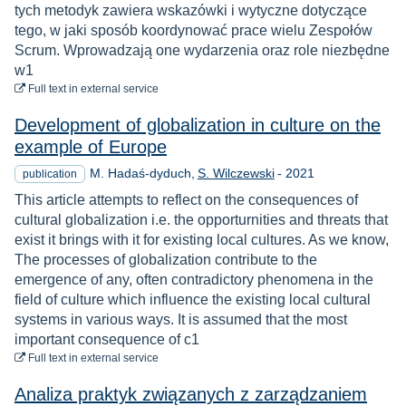
tych metodyk zawiera wskazówki i wytyczne dotyczące
tego, w jaki sposób koordynować prace wielu Zespołów
Scrum. Wprowadzają one wydarzenia oraz role niezbędne
w1
to download
Full text
in external service
Development of globalization in culture on the
example of Europe
Year
M. Hadaś-dyduch
S. Wilczewski
-
2021
publication
This article attempts to reflect on the consequences of
cultural globalization i.e. the opporturnities and threats that
exist it brings with it for existing local cultures. As we know,
The processes of globalization contribute to the
emergence of any, often contradictory phenomena in the
field of culture which influence the existing local cultural
systems in various ways. It is assumed that the most
important consequence of c1
to download
Full text
in external service
Analiza praktyk związanych z zarządzaniem