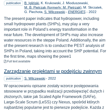
B. Igliński
K. Krukowski
J. Mioduszewski
publication
M. B. Pietrzak (formerly: M. Pietrzak)
M. Skrzatek
Year
G. Piechota
S. Wilczewski
-
ENERGIES
-
2022
The present paper indicates that hydropower, including
small hydropower plants (SHPs), may play a very
important role in Poland’s energy transformation in the
near future. The development of SHPs may also increase
water resources in the steppe Poland. Additionally, the aim
of the present research is to conduct the PEST analysis of
SHPs in Poland, taking into account the SHP potential. For
the first time, maps showing the powe1
to download
Full text available
Zarządzanie projektami w podejściu zwinnym
Year
S. Wilczewski
-
2022
publication
W opracowaniu opisane zostały wzorce postępowania
stosowane w przypadku realizacji przedsięwzięć dużych i
złożonych, takie jak Scaled Agile Framework (SAFe),
Large-Scale Scrum (LeSS) czy Nexus, spośród których
najbardziej popularne jest to pierwsze podejście. Każda z