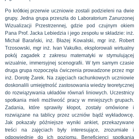
Po krótkiej przerwie uczniowie zostali podzieleni na dwie
grupy. Jedna grupa przeszła do Laboratorium Zanurzonej
Wizualizacji Przestrzennej, gdzie pod czujnym okiem
Pana Prof. Jacka Lebiedzia i jego zespołu w składzie: inż.
Michał Barański, inż. Błażej Kowalski, mgr inż. Robert
Trzosowski, mgr inż. Ivan Vakulko, eksplorowali wirtualny
pokój zagadek z zakresu matematyki w stymulującej
wizualnie, immersyjnej scenografii. W tym samym czasie
druga grupa rozpoczęła ćwiczenia prowadzone przez mgr
inż. Dorotę Żarek. Na zajęciach rachunkowych uczniowie
doskonalili umiejętność zastosowania wiedzy teoretycznej
do rozwiązywania układów równań liniowych. Uczestnicy
spotkania mieli możliwość pracy w mniejszych grupach.
Zadania, które sprawiły kłopot, zostały omówione i
rozwiązane na tablicy przez uczniów bądź wykładowcę.
Jak pokazały późniejsze wyniki ankiet, przekazywane
treści na zajęciach były interesujące, zrozumiałe i
odpowiednie do ich poziomu. Beneficjenci spotkania