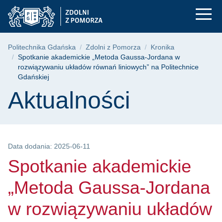
Spotkanie akademick
Przejdź
Przejdź
Przejdź
do
do
do
menu
wyszukiwarki
treści
głównego
Ścieżka nawigacyjna
Politechnika Gdańska
Zdolni z Pomorza
Kronika
Spotkanie akademickie „Metoda Gaussa-Jordana w
rozwiązywaniu układów równań liniowych” na Politechnice
Gdańskiej
Treść strony
Aktualności
Data dodania: 2025-06-11
Spotkanie akademickie
„Metoda Gaussa-Jordana
w rozwiązywaniu układów